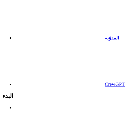
المدوّنة
CrewGPT
البدء