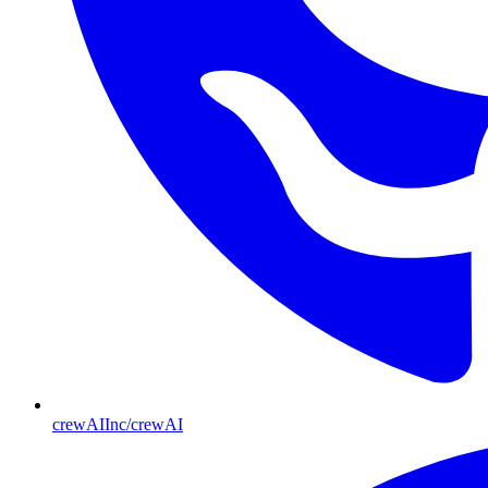
crewAIInc/crewAI