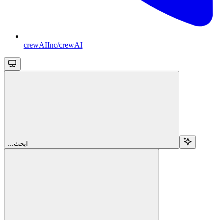
crewAIInc/crewAI
...ابحث