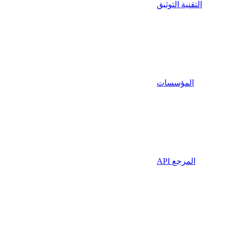
التقنية التوثيق
المؤسسات
API المرجع