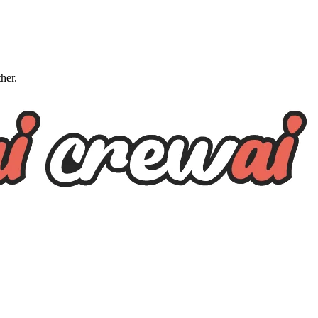
ther.