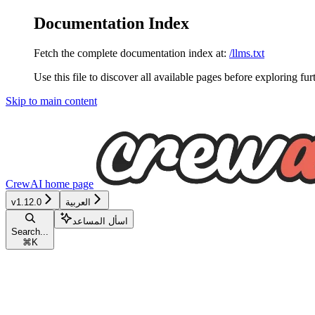
Documentation Index
Fetch the complete documentation index at:
/llms.txt
Use this file to discover all available pages before exploring fur
Skip to main content
CrewAI
home page
العربية
v1.12.0
اسأل المساعد
Search...
⌘
K