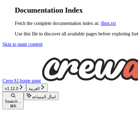
Documentation Index
Fetch the complete documentation index at:
/llms.txt
Use this file to discover all available pages before exploring fur
Skip to main content
CrewAI
home page
العربية
v1.12.0
اسأل المساعد
Search...
⌘
K