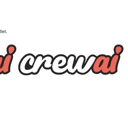
ther.