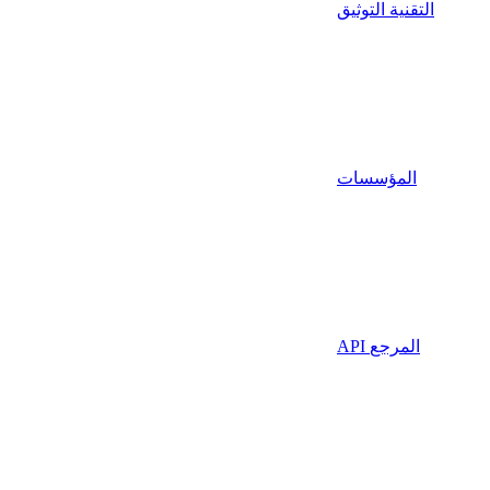
التقنية التوثيق
المؤسسات
API المرجع