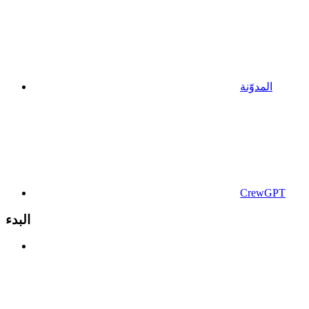
المدوّنة
CrewGPT
البدء