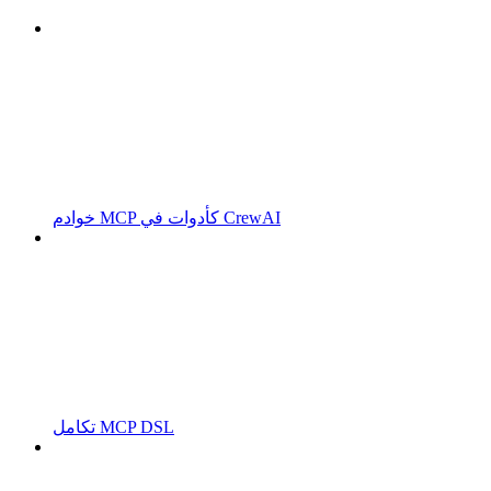
خوادم MCP كأدوات في CrewAI
تكامل MCP DSL