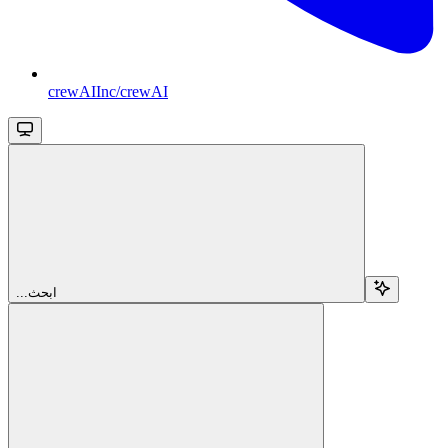
crewAIInc/crewAI
...ابحث