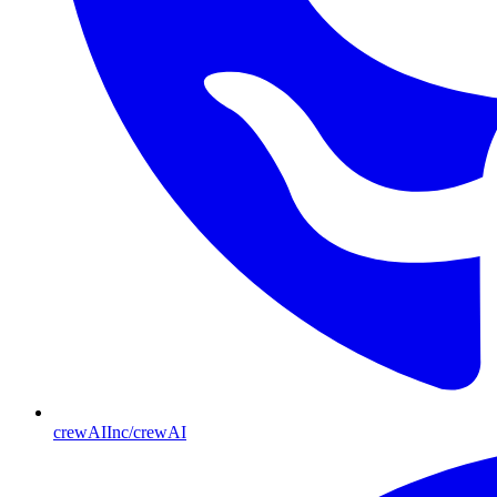
crewAIInc/crewAI