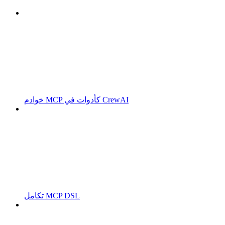
خوادم MCP كأدوات في CrewAI
تكامل MCP DSL