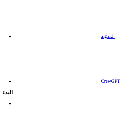
المدوّنة
CrewGPT
البدء