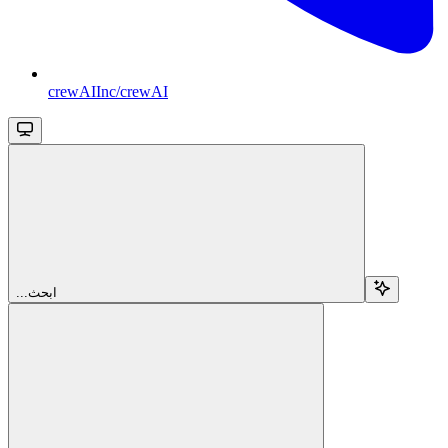
crewAIInc/crewAI
...ابحث