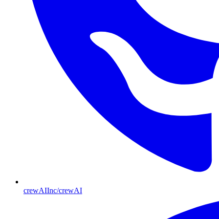
crewAIInc/crewAI