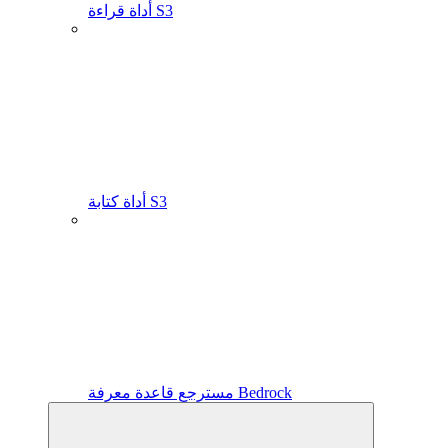
أداة قراءة S3
أداة كتابة S3
مسترجع قاعدة معرفة Bedrock