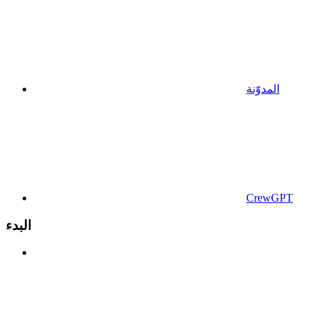
المدوّنة
CrewGPT
البدء