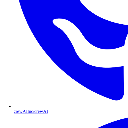
crewAIInc/crewAI