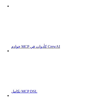
خوادم MCP كأدوات في CrewAI
تكامل MCP DSL