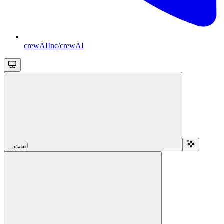
crewAIInc/crewAI
...ابحث