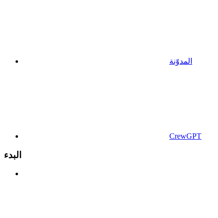
المدوّنة
CrewGPT
البدء