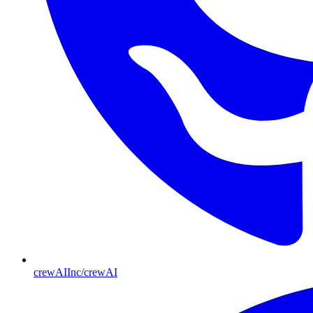
crewAIInc/crewAI