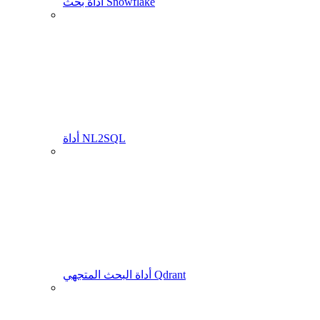
أداة بحث Snowflake
أداة NL2SQL
أداة البحث المتجهي Qdrant