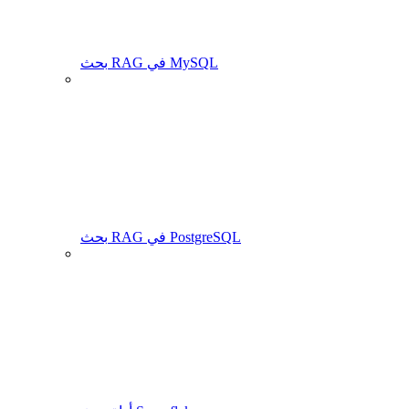
بحث RAG في MySQL
بحث RAG في PostgreSQL