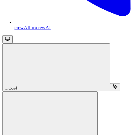
crewAIInc/crewAI
...ابحث