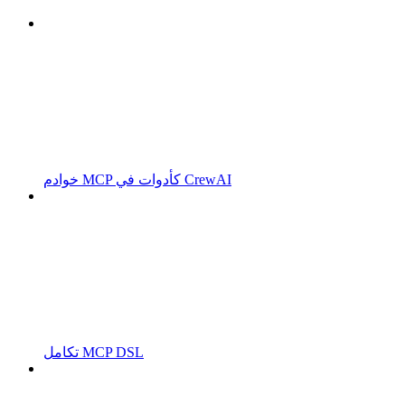
خوادم MCP كأدوات في CrewAI
تكامل MCP DSL