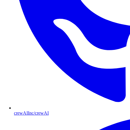
crewAIInc/crewAI