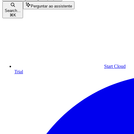
Perguntar ao assistente
Search...
⌘
K
Start Cloud
Trial