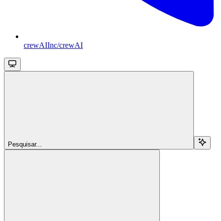
crewAIInc/crewAI
Pesquisar...