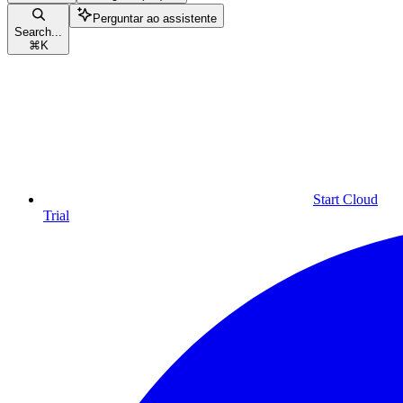
Perguntar ao assistente
Search...
⌘
K
Start Cloud
Trial