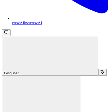
crewAIInc/crewAI
Pesquisar...