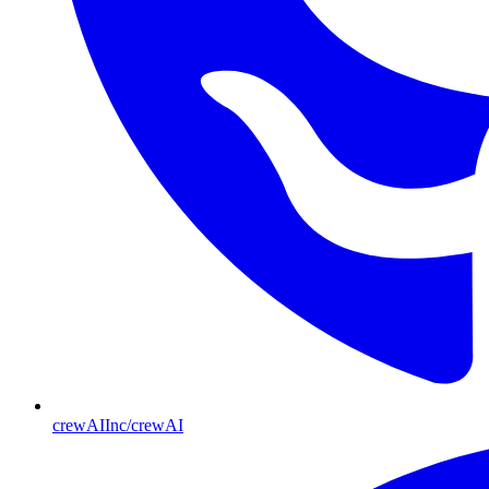
crewAIInc/crewAI