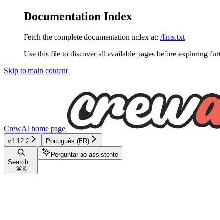
Documentation Index
Fetch the complete documentation index at:
/llms.txt
Use this file to discover all available pages before exploring fur
Skip to main content
CrewAI
home page
v1.12.2
Português (BR)
Perguntar ao assistente
Search...
⌘
K