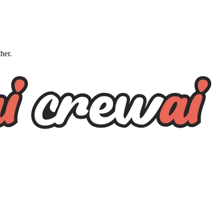
ther.