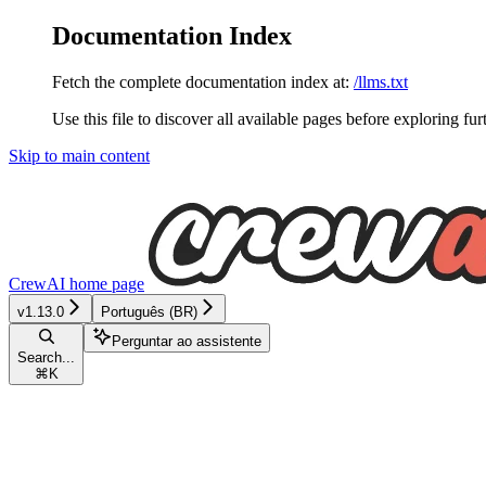
Documentation Index
Fetch the complete documentation index at:
/llms.txt
Use this file to discover all available pages before exploring fur
Skip to main content
CrewAI
home page
v1.13.0
Português (BR)
Perguntar ao assistente
Search...
⌘
K