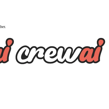
ther.