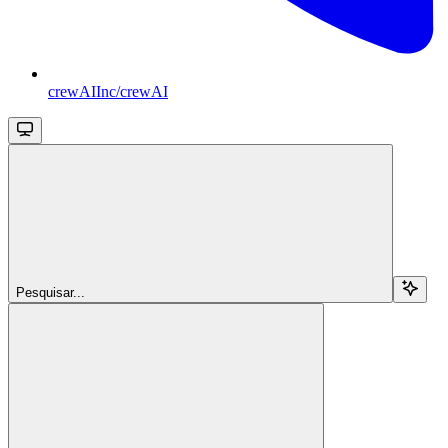
crewAIInc/crewAI
Pesquisar...