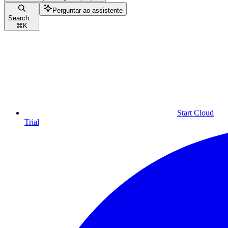
Perguntar ao assistente
Search...
⌘
K
Start Cloud
Trial