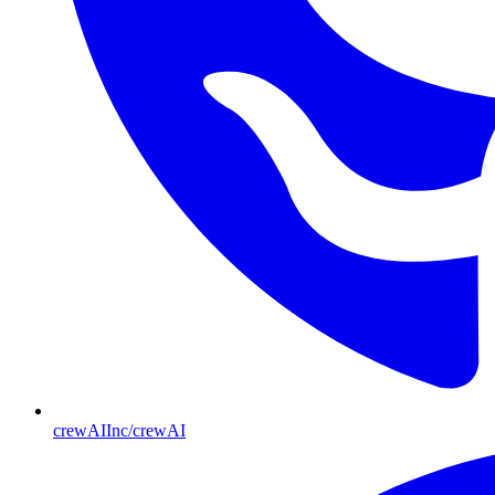
crewAIInc/crewAI