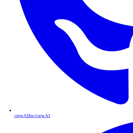
crewAIInc/crewAI