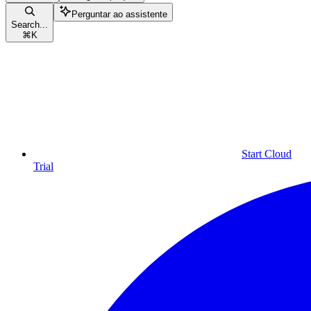
Perguntar ao assistente
Search...
⌘
K
Start Cloud
Trial