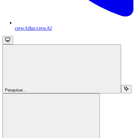
crewAIInc/crewAI
Pesquisar...