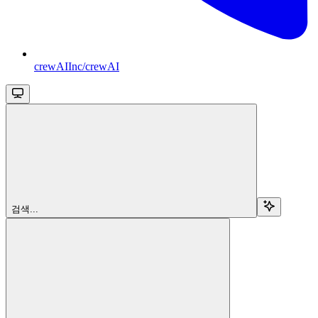
crewAIInc/crewAI
검색...