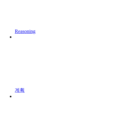
Reasoning
계획