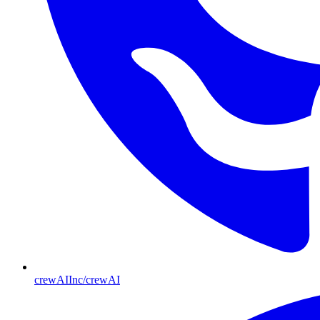
crewAIInc/crewAI