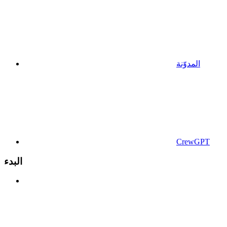
المدوّنة
CrewGPT
البدء