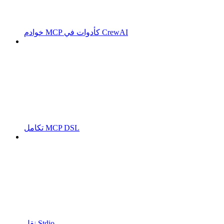
خوادم MCP كأدوات في CrewAI
تكامل MCP DSL
نقل Stdio