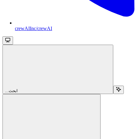
crewAIInc/crewAI
...ابحث