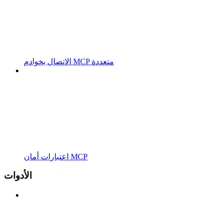
الاتصال بخوادم MCP متعددة
اعتبارات أمان MCP
الأدوات