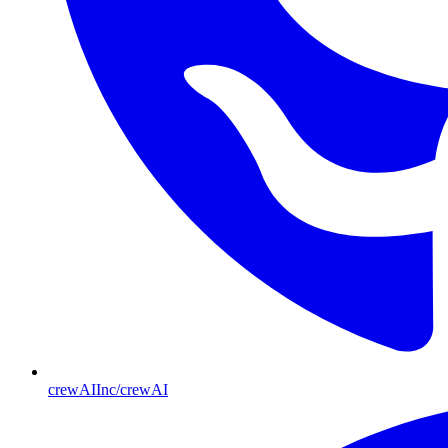
crewAIInc/crewAI