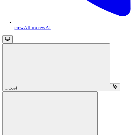
crewAIInc/crewAI
...ابحث