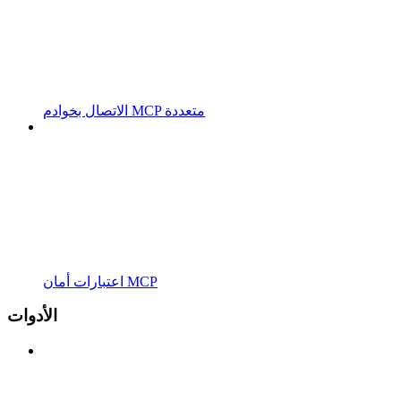
الاتصال بخوادم MCP متعددة
اعتبارات أمان MCP
الأدوات