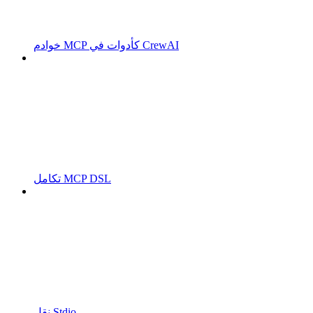
خوادم MCP كأدوات في CrewAI
تكامل MCP DSL
نقل Stdio