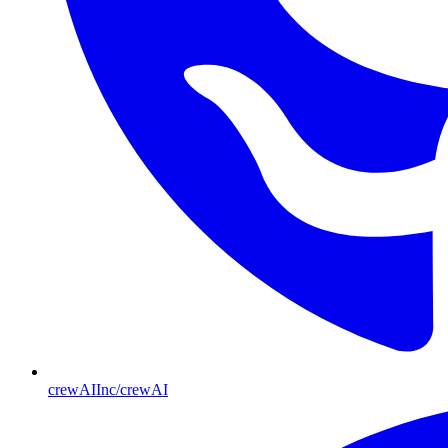
crewAIInc/crewAI