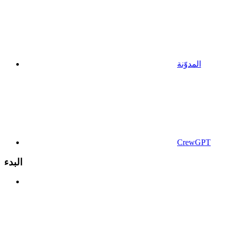
المدوّنة
CrewGPT
البدء