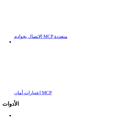
الاتصال بخوادم MCP متعددة
اعتبارات أمان MCP
الأدوات