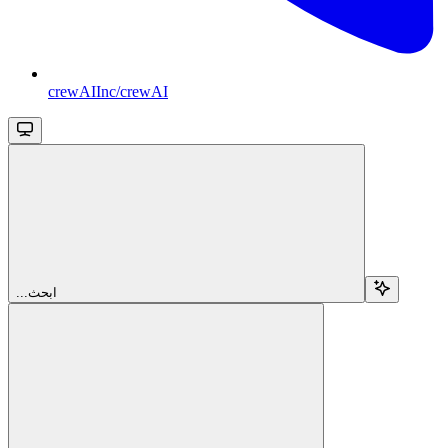
crewAIInc/crewAI
...ابحث