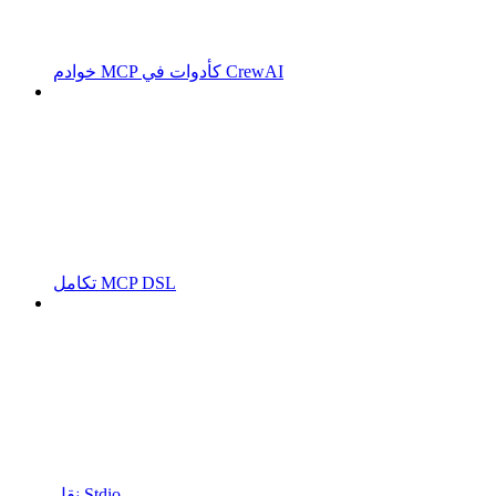
خوادم MCP كأدوات في CrewAI
تكامل MCP DSL
نقل Stdio