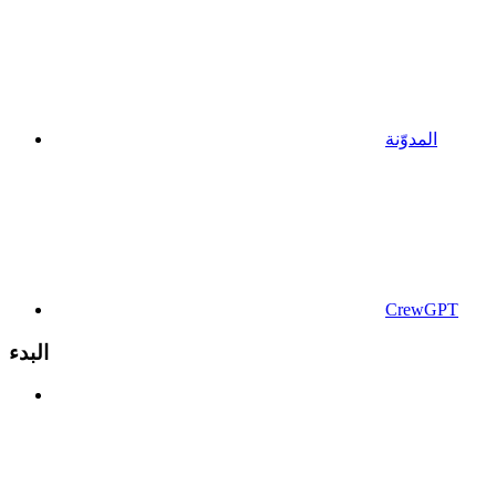
المدوّنة
CrewGPT
البدء