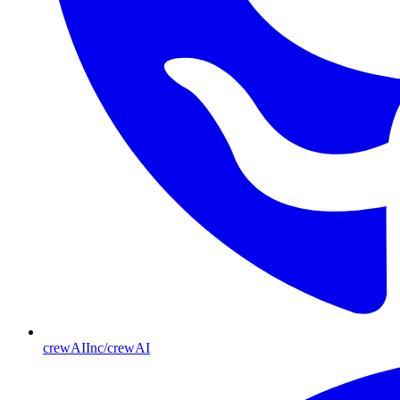
crewAIInc/crewAI