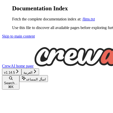
Documentation Index
Fetch the complete documentation index at:
/llms.txt
Use this file to discover all available pages before exploring fur
Skip to main content
CrewAI
home page
v1.14.5
العربية
اسأل المساعد
Search...
⌘
K