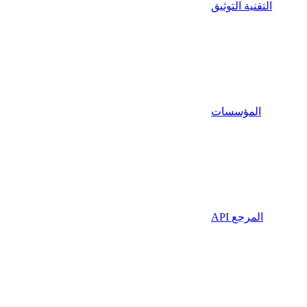
التقنية التوثيق
المؤسسات
API المرجع