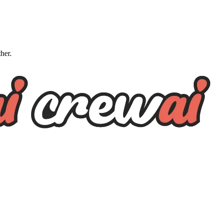
ther.