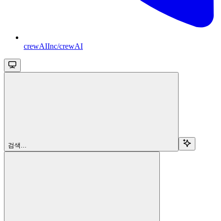
crewAIInc/crewAI
검색...