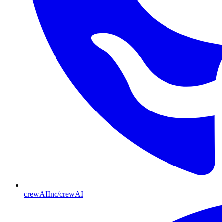
crewAIInc/crewAI