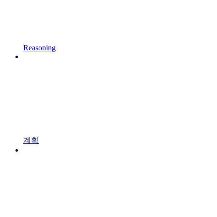
Reasoning
계획