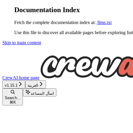
Documentation Index
Fetch the complete documentation index at:
/llms.txt
Use this file to discover all available pages before exploring fur
Skip to main content
CrewAI
home page
العربية
v1.15.1
اسأل المساعد
Search...
⌘
K