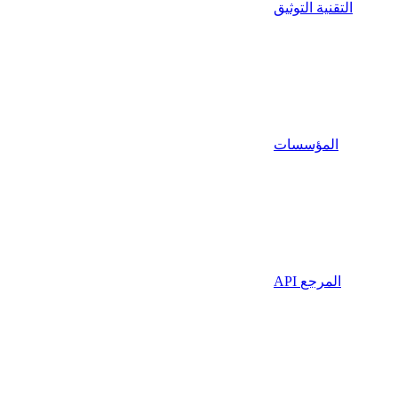
التقنية التوثيق
المؤسسات
API المرجع