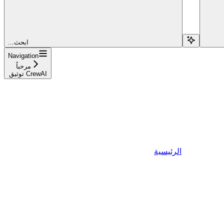
...ابحث
Navigation
مرحباً
توثيق CrewAI
الرئيسية