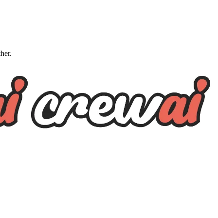
ther.