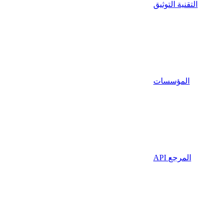
التقنية التوثيق
المؤسسات
API المرجع