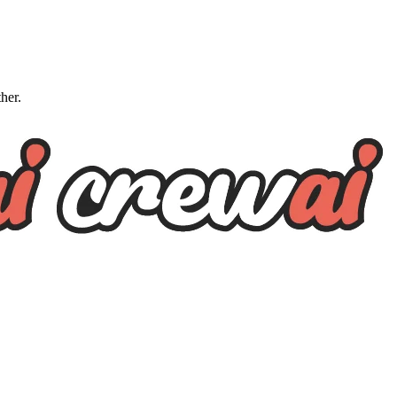
ther.