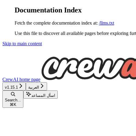
Documentation Index
Fetch the complete documentation index at:
/llms.txt
Use this file to discover all available pages before exploring fur
Skip to main content
CrewAI
home page
العربية
v1.15.1
اسأل المساعد
Search...
⌘
K