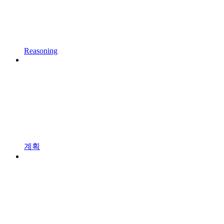
Reasoning
계획