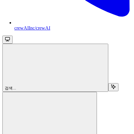
crewAIInc/crewAI
검색...