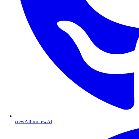
crewAIInc/crewAI