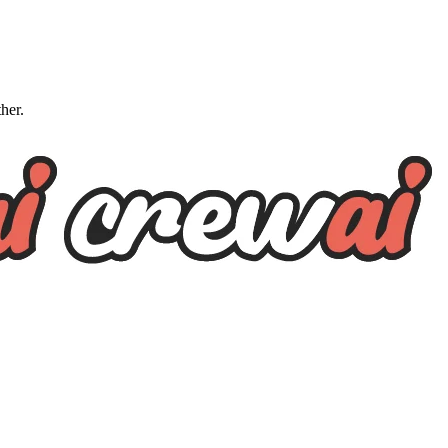
ther.