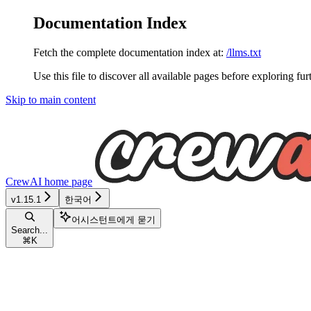
Documentation Index
Fetch the complete documentation index at:
/llms.txt
Use this file to discover all available pages before exploring fur
Skip to main content
CrewAI
home page
v1.15.1
한국어
어시스턴트에게 묻기
Search...
⌘
K