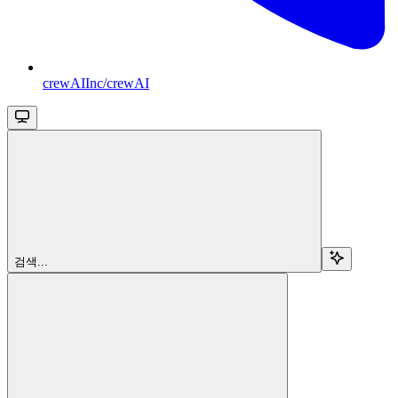
crewAIInc/crewAI
검색...