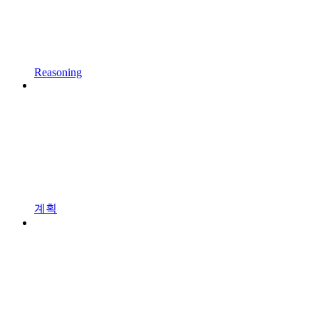
Reasoning
계획