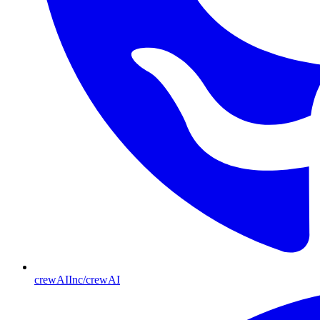
crewAIInc/crewAI