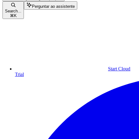
Perguntar ao assistente
Search...
⌘
K
Start Cloud
Trial