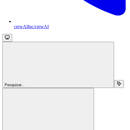
crewAIInc/crewAI
Pesquisar...