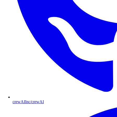
crewAIInc/crewAI