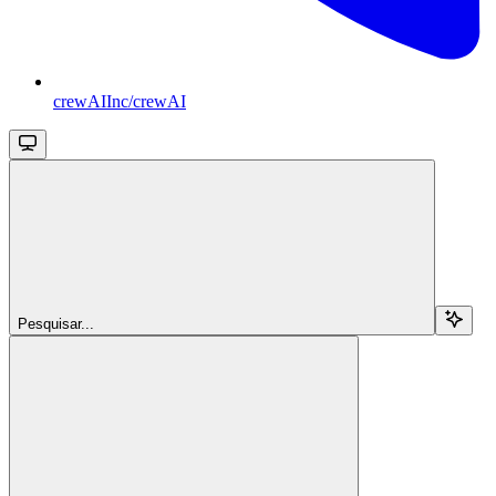
crewAIInc/crewAI
Pesquisar...