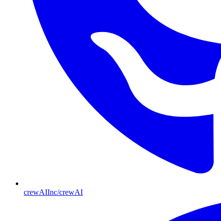
crewAIInc/crewAI