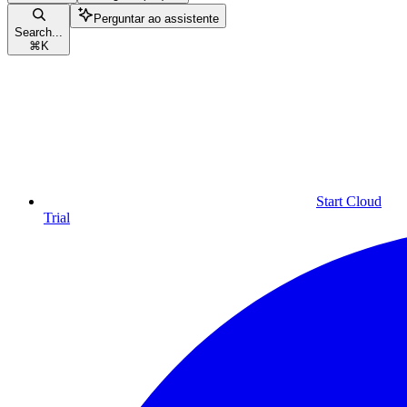
Perguntar ao assistente
Search...
⌘
K
Start Cloud
Trial