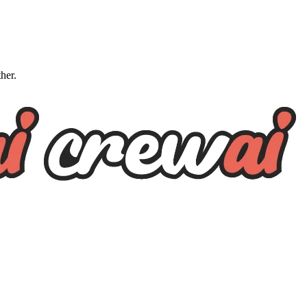
ther.