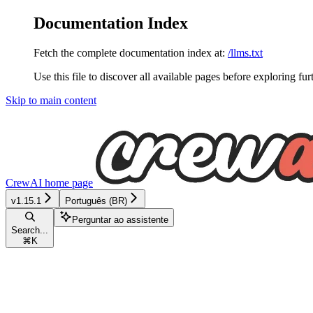
Documentation Index
Fetch the complete documentation index at:
/llms.txt
Use this file to discover all available pages before exploring fur
Skip to main content
CrewAI
home page
v1.15.1
Português (BR)
Perguntar ao assistente
Search...
⌘
K