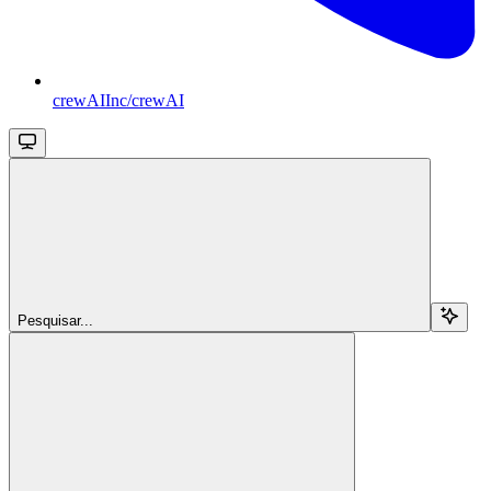
crewAIInc/crewAI
Pesquisar...