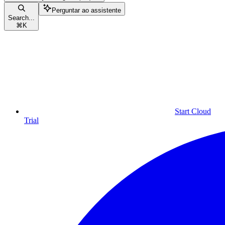
Perguntar ao assistente
Search...
⌘
K
Start Cloud
Trial