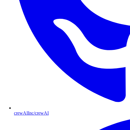
crewAIInc/crewAI