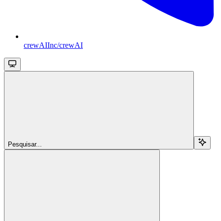
crewAIInc/crewAI
Pesquisar...