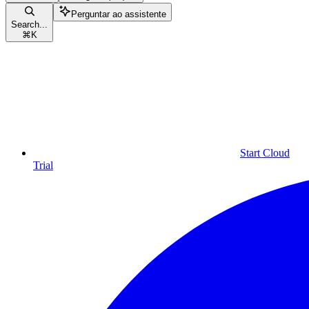
Perguntar ao assistente
Search...
⌘
K
Start Cloud
Trial