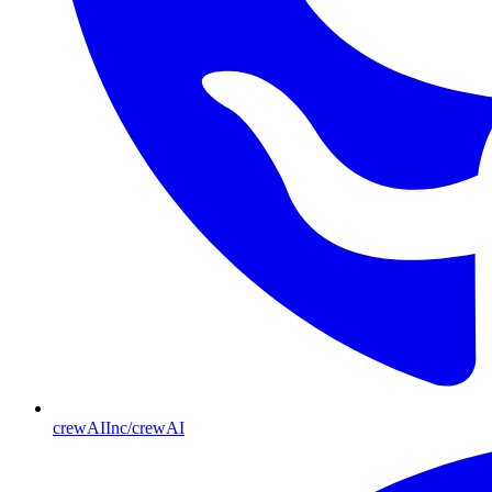
crewAIInc/crewAI