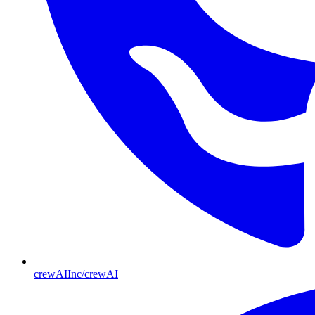
crewAIInc/crewAI