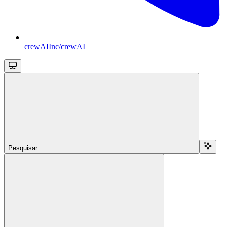
crewAIInc/crewAI
Pesquisar...