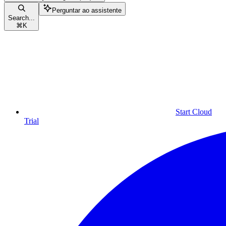
Perguntar ao assistente
Search...
⌘
K
Start Cloud
Trial