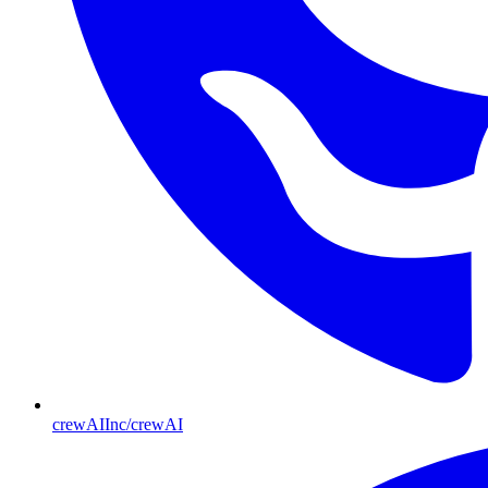
crewAIInc/crewAI