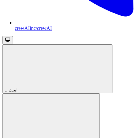
crewAIInc/crewAI
...ابحث