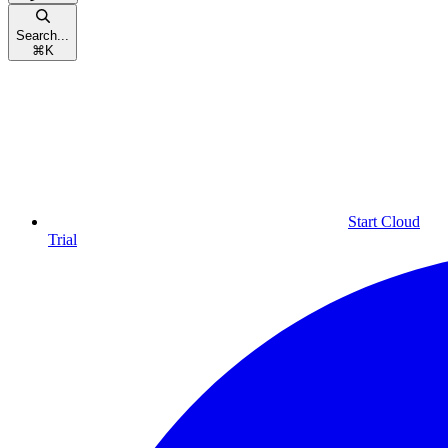
Search...
⌘
K
Start Cloud
Trial