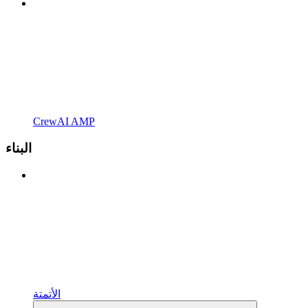
CrewAI AMP
البناء
الأتمتة