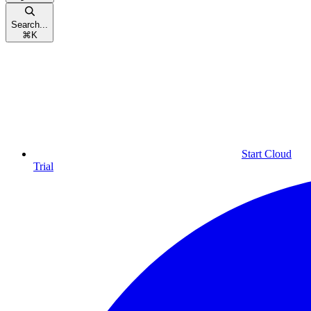
Search...
⌘
K
Start Cloud
Trial