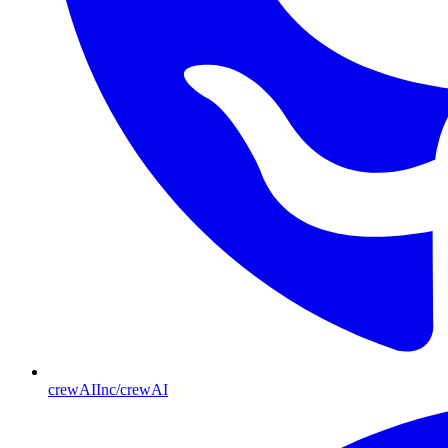
crewAIInc/crewAI