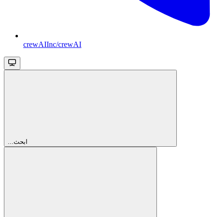
crewAIInc/crewAI
...ابحث