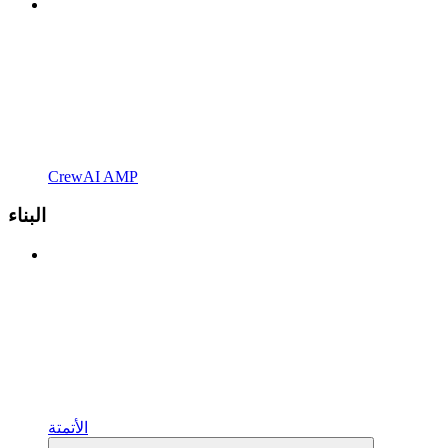
CrewAI AMP
البناء
الأتمتة