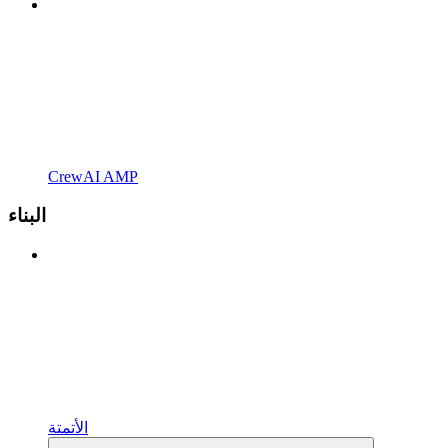
CrewAI AMP
البناء
الأتمتة