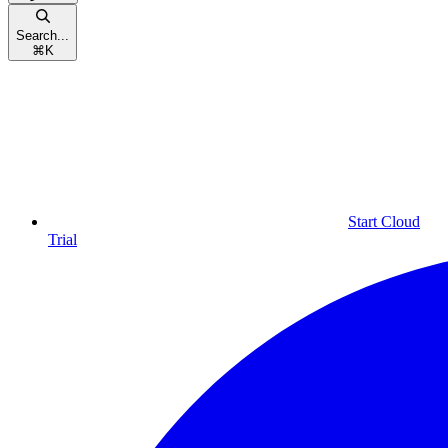
Search...
⌘
K
Start Cloud
Trial