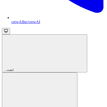
crewAIInc/crewAI
...ابحث