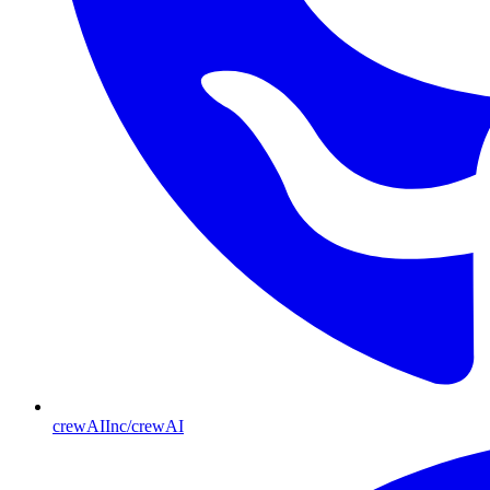
crewAIInc/crewAI