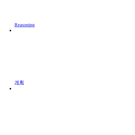
Reasoning
계획