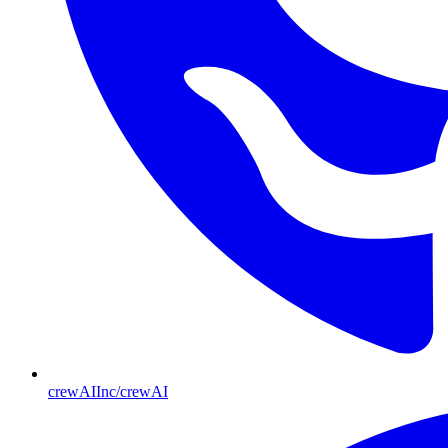
crewAIInc/crewAI