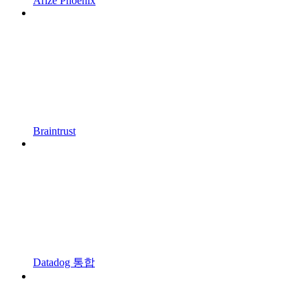
Arize Phoenix
Braintrust
Datadog 통합