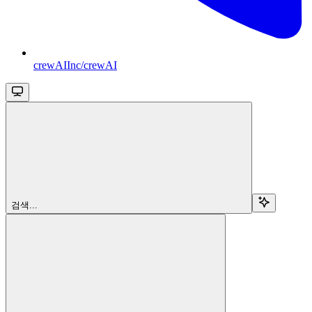
crewAIInc/crewAI
검색...