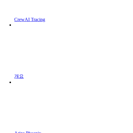
CrewAI Tracing
개요