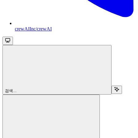
crewAIInc/crewAI
검색...