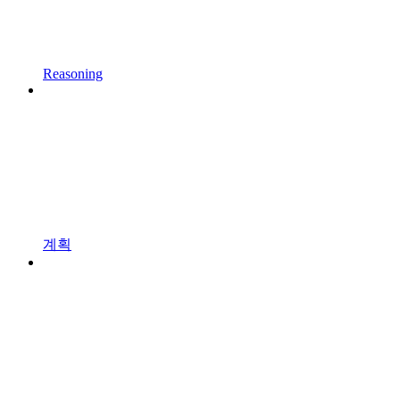
Reasoning
계획