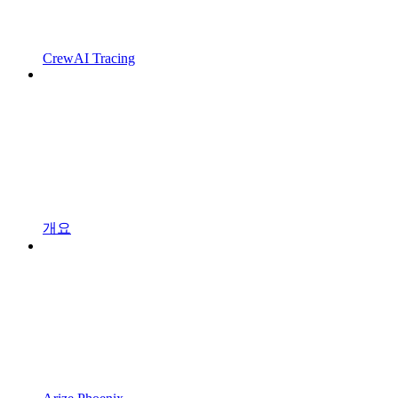
CrewAI Tracing
개요