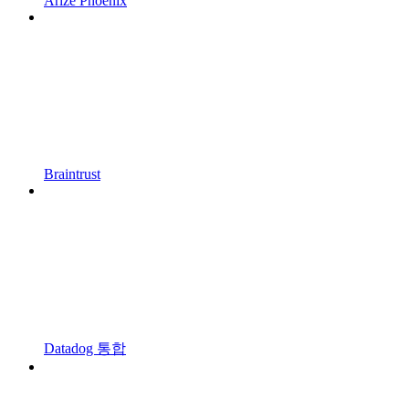
Arize Phoenix
Braintrust
Datadog 통합