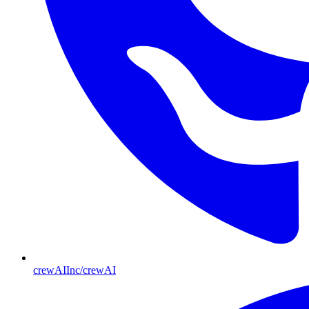
crewAIInc/crewAI