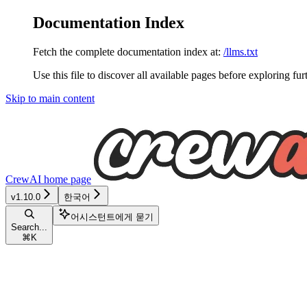
Documentation Index
Fetch the complete documentation index at:
/llms.txt
Use this file to discover all available pages before exploring fur
Skip to main content
CrewAI
home page
v1.10.0
한국어
어시스턴트에게 묻기
Search...
⌘
K