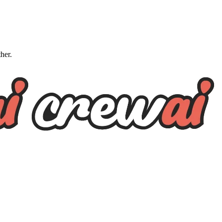
ther.