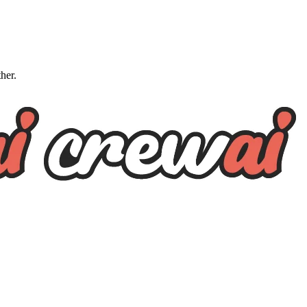
ther.