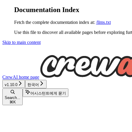
Documentation Index
Fetch the complete documentation index at:
/llms.txt
Use this file to discover all available pages before exploring fur
Skip to main content
CrewAI
home page
v1.10.0
한국어
어시스턴트에게 묻기
Search...
⌘
K