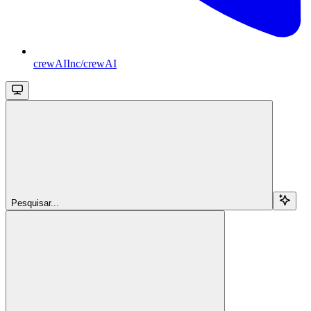
crewAIInc/crewAI
Pesquisar...