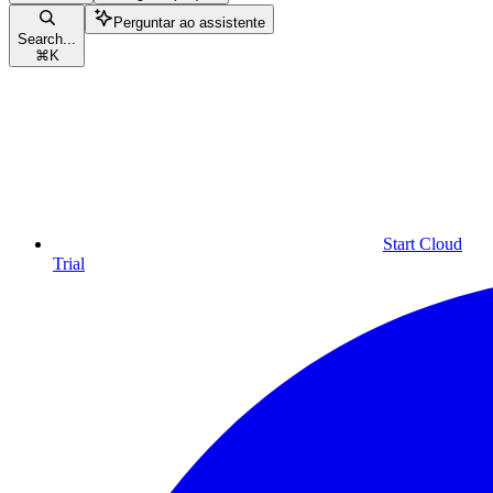
Perguntar ao assistente
Search...
⌘
K
Start Cloud
Trial