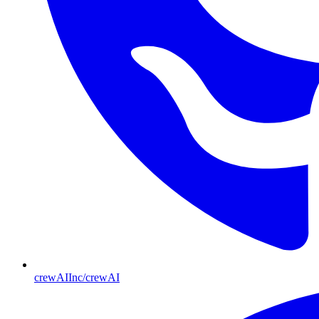
crewAIInc/crewAI