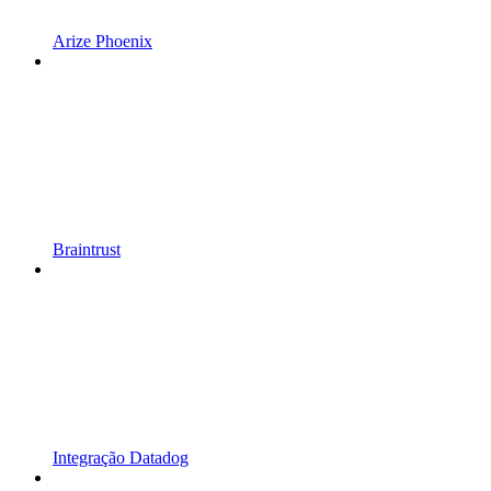
Arize Phoenix
Braintrust
Integração Datadog