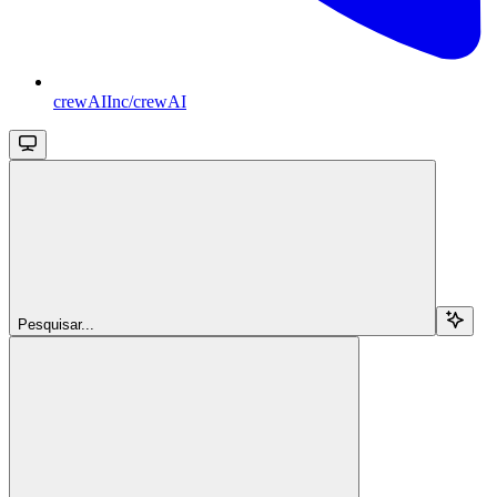
crewAIInc/crewAI
Pesquisar...