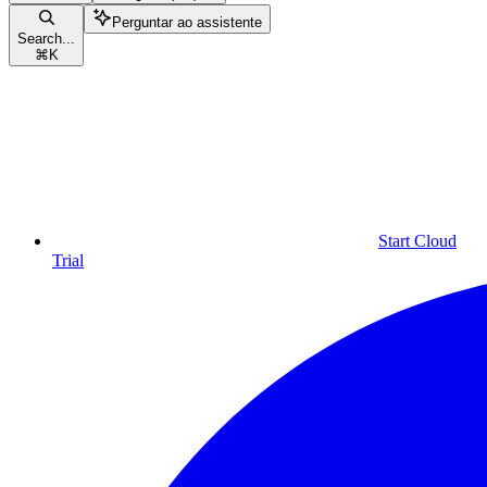
Perguntar ao assistente
Search...
⌘
K
Start Cloud
Trial