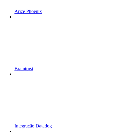
Arize Phoenix
Braintrust
Integração Datadog