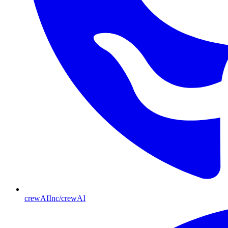
crewAIInc/crewAI