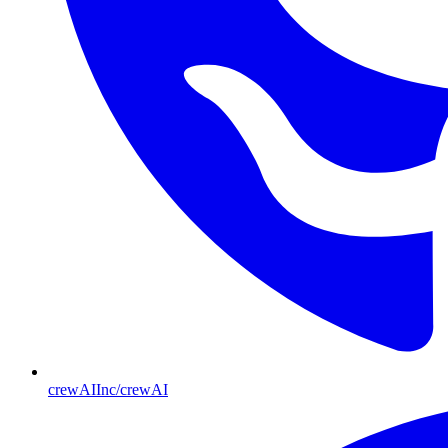
crewAIInc/crewAI