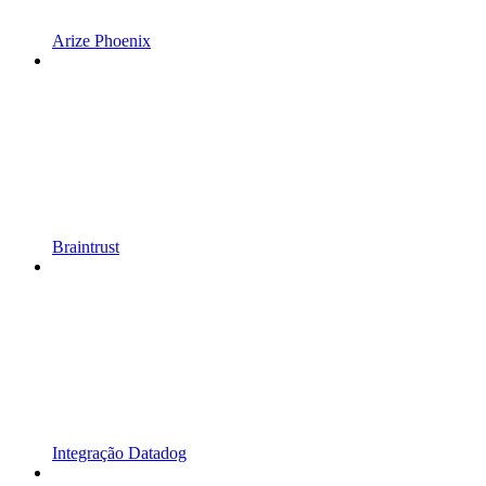
Arize Phoenix
Braintrust
Integração Datadog