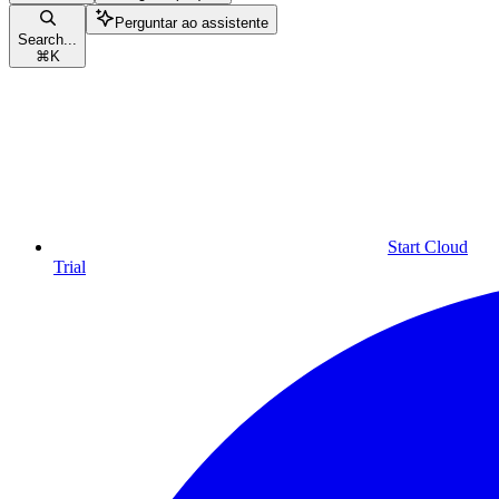
Perguntar ao assistente
Search...
⌘
K
Start Cloud
Trial