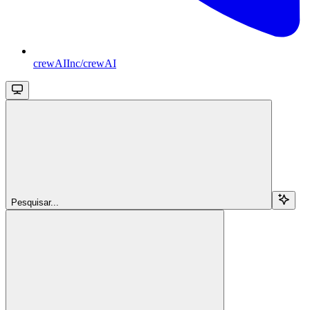
crewAIInc/crewAI
Pesquisar...