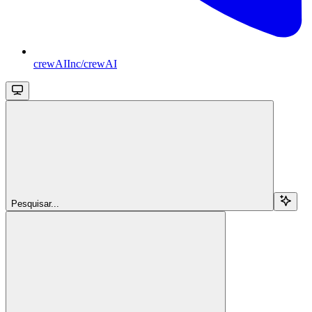
crewAIInc/crewAI
Pesquisar...