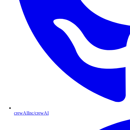
crewAIInc/crewAI