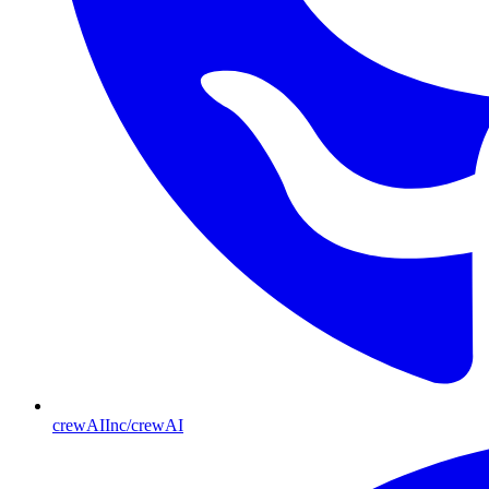
crewAIInc/crewAI