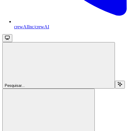
crewAIInc/crewAI
Pesquisar...