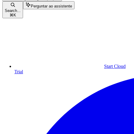
Perguntar ao assistente
Search...
⌘
K
Start Cloud
Trial