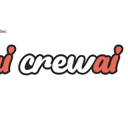
ther.