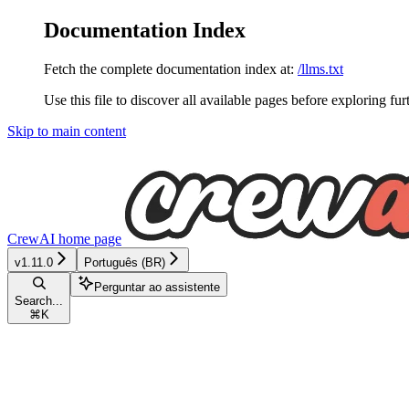
Documentation Index
Fetch the complete documentation index at:
/llms.txt
Use this file to discover all available pages before exploring fur
Skip to main content
CrewAI
home page
v1.11.0
Português (BR)
Perguntar ao assistente
Search...
⌘
K