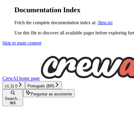
Documentation Index
Fetch the complete documentation index at:
/llms.txt
Use this file to discover all available pages before exploring fur
Skip to main content
CrewAI
home page
v1.11.0
Português (BR)
Perguntar ao assistente
Search...
⌘
K