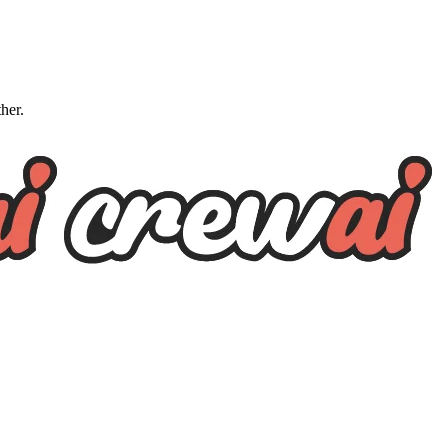
ther.