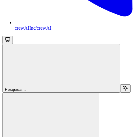
crewAIInc/crewAI
Pesquisar...