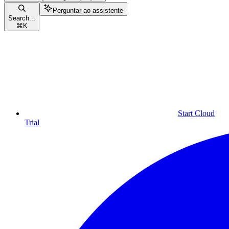
Perguntar ao assistente
Search...
⌘
K
Start Cloud
Trial