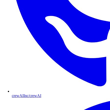
crewAIInc/crewAI