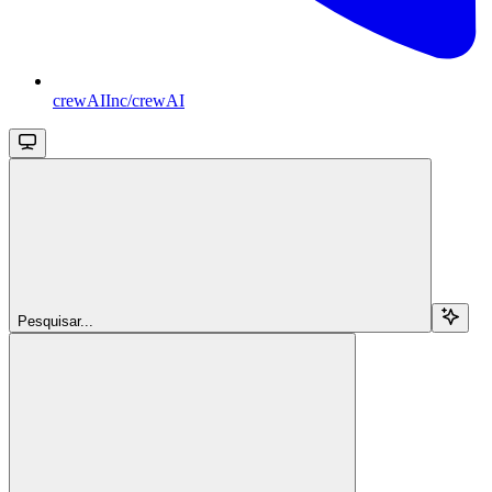
crewAIInc/crewAI
Pesquisar...