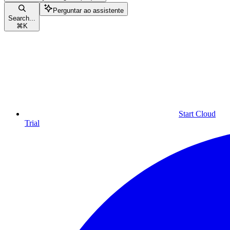
Perguntar ao assistente
Search...
⌘
K
Start Cloud
Trial