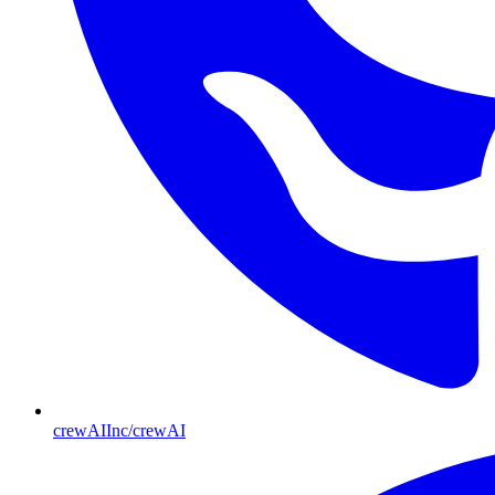
crewAIInc/crewAI