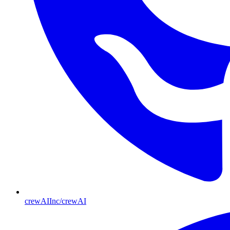
crewAIInc/crewAI