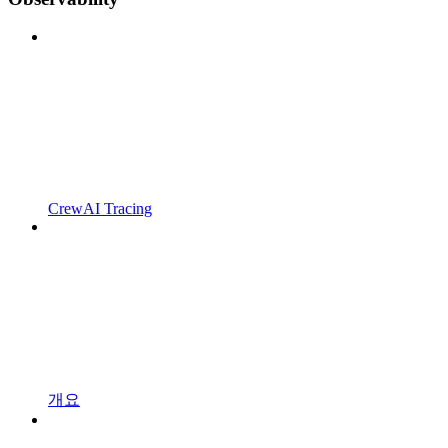
CrewAI Tracing
개요