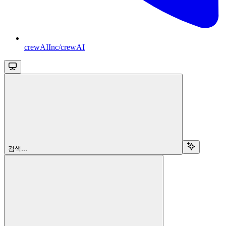
crewAIInc/crewAI
검색...