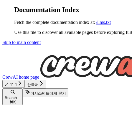
Documentation Index
Fetch the complete documentation index at:
/llms.txt
Use this file to discover all available pages before exploring fur
Skip to main content
CrewAI
home page
v1.11.1
한국어
어시스턴트에게 묻기
Search...
⌘
K