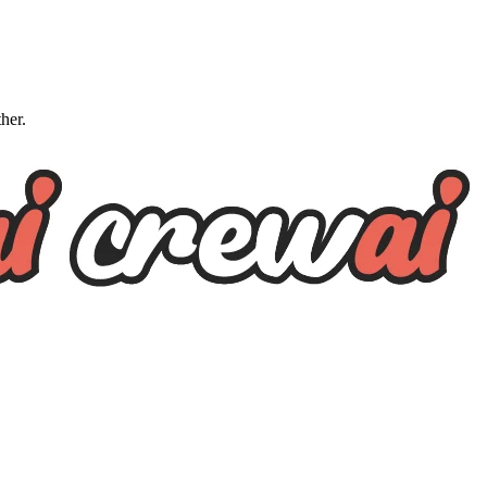
ther.