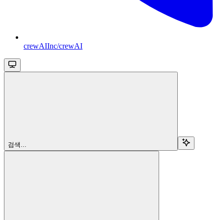
crewAIInc/crewAI
검색...