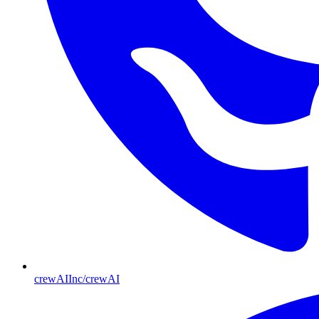
crewAIInc/crewAI