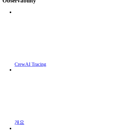
Observability
CrewAI Tracing
개요