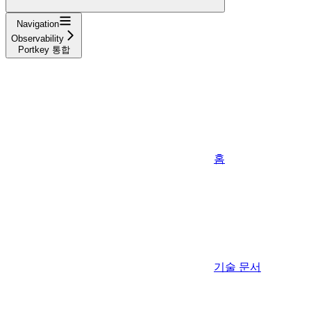
Navigation
Observability
Portkey 통합
홈
기술 문서