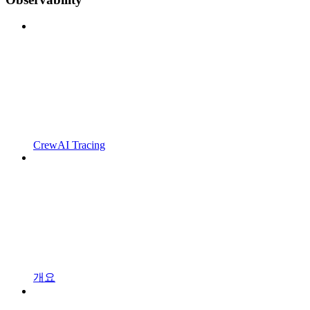
CrewAI Tracing
개요