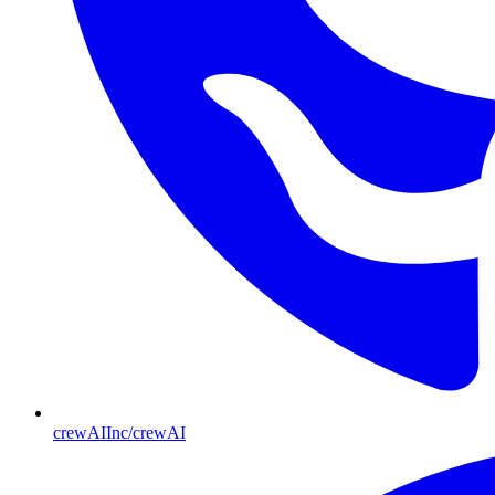
crewAIInc/crewAI