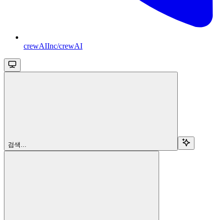
crewAIInc/crewAI
검색...